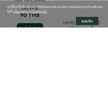
เราใช้คุกกี้เพื่อปรับปรุงไซต์ของเราและประสบการณ์ของคุณ อ่านเพิ่มเติม
110
THB
ได้ที่
นโยบายความเป็นส่วนตัว
90
THB
ยอมรับ
HAFELE 495.38.970
เครื่องลดความชื้น
สั่งซื้อสินค้า
DEHUMIDIFIER ECOM-
292 ลดความชื้นในอากาศ
2,690
THB
2,290
THB
สั่งซื้อสินค้า
HI-TOP ลูกแม็กเดี่ยว ยิง
HI-TOP LS-16LG + ขาตั้ง
คอนกรีต ดอกขาว ST ขนาด
เครื่องวัดระดับเลเซอร์ 16 เส้น
32 มม. ST32 สำหรับ ปืนยิง
LS16LG เลเซอร์
ตะปู แม็กลม เบอร์ ST64 ทุก
3,200
THB
ยี่ห้อ ( 1000 นัด )