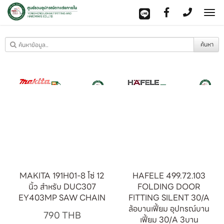
To
na
ค้นหา
MAKITA 191H01-8 โซ่ 12
HAFELE 499.72.103
นิ้ว สำหรับ DUC307
FOLDING DOOR
EY403MP SAW CHAIN
FITTING SILENT 30/A
ล้อบานเฟี้ยม อุปกรณ์บาน
790
THB
เฟี้ยม 30/A 3บาน